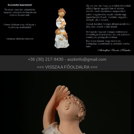
+36 (30) 217-9430 - aszkinfo@gmail.com
<<< VISSZA A FŐOLDALRA <<<