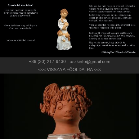
+36 (30) 217-9430 - aszkinfo@gmail.com
<<< VISSZA A FŐOLDALRA <<<